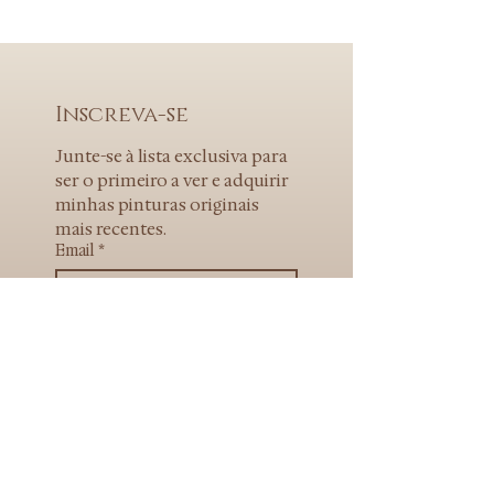
Inscreva-se
Junte-se à lista exclusiva para 
ser o primeiro a ver e adquirir 
minhas pinturas originais 
mais recentes.
Email
*
Enviar
Home
Quem sou