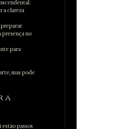
nscendental. 
r a clareza 
 preparar 
a presença no 
nte para 
arte, mas pode 
 a 
i estão passos 