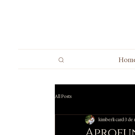
Hom
All Posts
kimberli card
3 de 
Aprofu