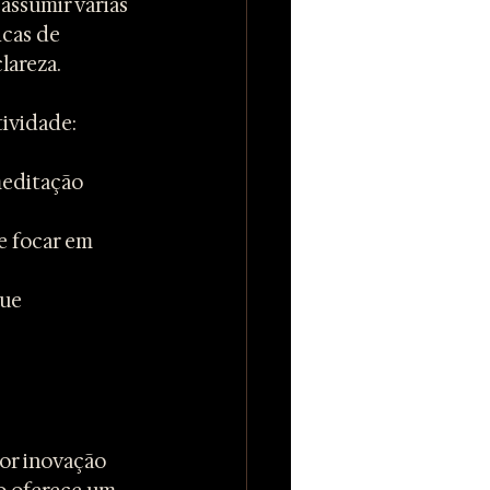
ssumir várias 
cas de 
lareza.
ividade:
meditação 
e focar em 
ue 
por inovação 