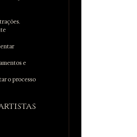
trações.
te 
entar 
amentos e 
tar o processo 
artistas