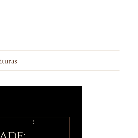
ituras
ade: