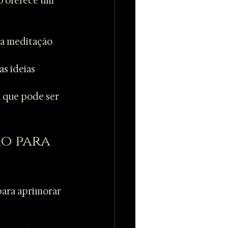
o oferece um 
 a meditação 
s ideias 
a que pode ser 
o para 
para aprimorar 