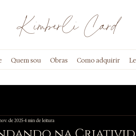
Kimberli Card
e
Quem sou
Obras
Como adquirir
Le
nov. de 2025
4 min de leitura
ndando na Criativid