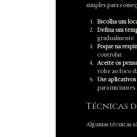
simples para começ
Escolha um loca
Defina um temp
gradualmente.
Foque na respi
controlar.
Aceite os pens
volte ao foco d
Use aplicativos
para iniciantes.
Técnicas d
Algumas técnicas sã