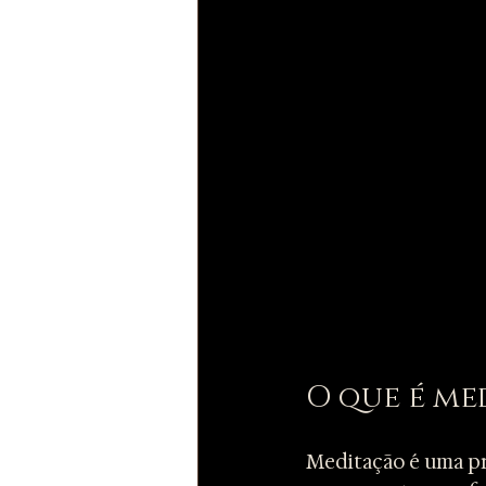
O que é me
Meditação é uma prá