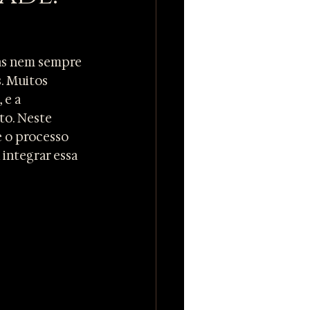
mas nem sempre 
. Muitos 
e a 
o. Neste 
 o processo 
integrar essa 