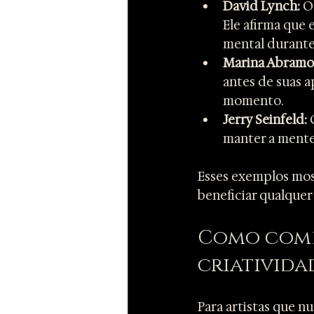
David Lynch:
 O
Ele afirma que e
mental durante
Marina Abramo
antes de suas a
momento.
Jerry Seinfeld:
 
manter a mente 
Esses exemplos mos
beneficiar qualquer
Como começ
criativida
Para artistas que n