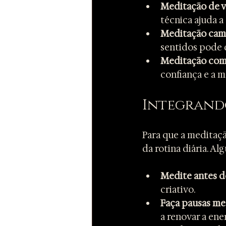
Meditação de vi
técnica ajuda a
Meditação cam
sentidos pode d
Meditação com
confiança e a m
Integrando
Para que a meditaçã
da rotina diária. A
Medite antes d
criativo.
Faça pausas med
a renovar a ener