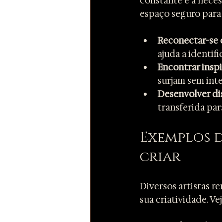
constante e a nece
espaço seguro para
Reconectar-se 
ajuda a identif
Encontrar inspi
surjam sem inte
Desenvolver dis
transferida para
Exemplos d
criar
Diversos artistas 
sua criatividade. V