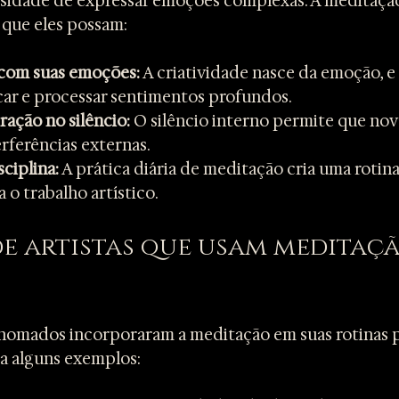
ssidade de expressar emoções complexas. A meditaçã
 que eles possam:
com suas emoções:
 A criatividade nasce da emoção, e
icar e processar sentimentos profundos.
ração no silêncio:
 O silêncio interno permite que nova
rferências externas.
ciplina:
 A prática diária de meditação cria uma rotin
 o trabalho artístico.
e artistas que usam meditaçã
renomados incorporaram a meditação em suas rotinas 
eja alguns exemplos: