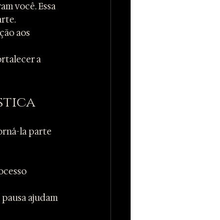
am você. Essa 
rte.
ção aos 
rtalecer a 
stica
rná-la parte 
ocesso 
pausa ajudam 